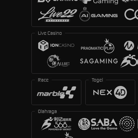
Live Casino
Race
Togel
Olahraga