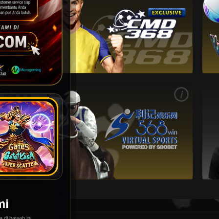
i
i
mi
 di bawah ini.