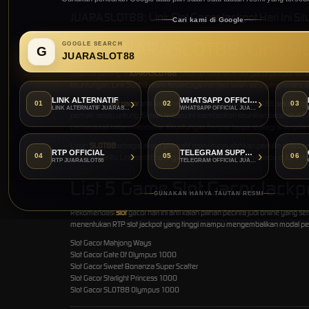
JUARASLOT88: Link Slot Gacor Jackpot Hari Ini S
Cari kami di Google
JUARASLOT88: Link Slo
GOOGLE SEARCH
G
JUARASLOT88
Selamat datang di
JUARASLOT88
, rekomendasi situs slot gacor jackpot te
keuntungan. Link Slot88 resmi terpercaya menjadi salah satu yang terlaris
LINK ALTERNATIF
WHATSAPP OFFICIAL
›
›
Daftar akun
slot gacor
anti kalah hari ini pada situs JUARASLOT88 sekaran
01
02
03
LINK ALTERNATIF JUARASLOT88
WHATSAPP OFFICIAL JUARASLOT88
pemain selalu untung. Sistem terbaru ini memberikan keunikan pada situ
pertama kali kalian mendaftar. Keuntungan berlipat tanpa strategi atau pola 
Login
SLOT88
sebagai akses alternatif resmi memudahkan pemain akses ked
RTP OFFICIAL
TELEGRAM SUPPORT
›
›
04
05
06
Oleh karena itu, Link slot88 sering kali menjadi pilihan utama pada di JU
RTP JUARASLOT88
TELEGRAM OFFICIAL JUARASLOT88
List 5 Game Slot Gacor Jack
GUNAKAN HANYA TAUTAN RESMI
Rekomendasi
slot
gacor hari ini anti kalah pilihan pecinta judi online yang
menentukan RTP slot jackpot yang tinggi mampu mengembalikan modal pemain
Slot Gacor Mahjong Ways
Slot Gacor Gate Of Olympus 1000
Slot Gacor Sweet Bonanza Super Scatter
Slot Gacor Starlight Princess 1000
Slot Gacor SLOT88 Olympus 1000