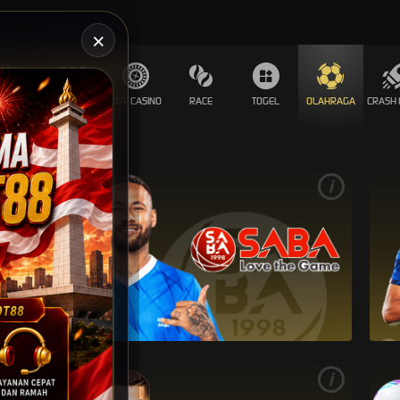
×
 GAMES
SLOTS
LIVE CASINO
RACE
TOGEL
OLAHRAGA
CRASH
i
i
i
i