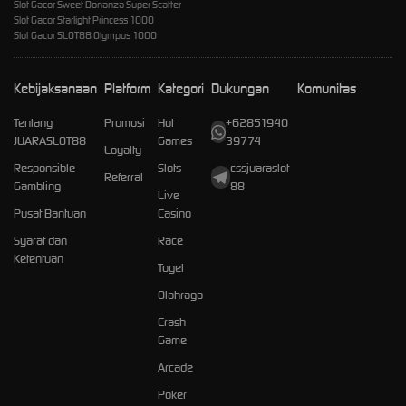
Slot Gacor Sweet Bonanza Super Scatter
Slot Gacor Starlight Princess 1000
Slot Gacor SLOT88 Olympus 1000
Kebijaksanaan
Platform
Kategori
Dukungan
Komunitas
Tentang
Promosi
Hot
+62851940
JUARASLOT88
Games
39774
Loyalty
Responsible
Slots
cssjuaraslot
Referral
Gambling
88
Live
Pusat Bantuan
Casino
Syarat dan
Race
Ketentuan
Togel
Olahraga
Crash
Game
Arcade
Poker