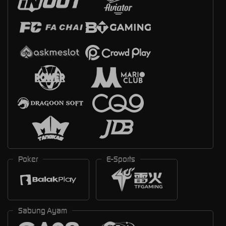
Poker
E-Sports
Sabung Ayam