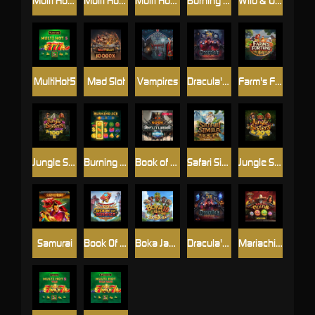
Multi Hot 10
Multi Hot 20
Multi Hot 40
Burning Ice 40
Wild & Gods
MultiHot5
Mad Slot
Vampires
Dracula's Fortune
Farm's Fortune
Jungle Sisters Deluxe
Burning Ice
Book of Futuria
Safari Simba
Jungle Sisters
Samurai
Book Of Bonanza
Boka Jamba 10
Dracula's Fortune Halloween Edition
Mariachi Coins