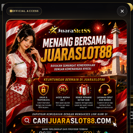
MASUK
DAFTAR
×
OFFICIAL ACCESS
HOT
SLOTS
LIVE
RACE
TOGEL
OLAHRAGA
CRASH
ARCADE
POKER
E-
SABUN
GAMES
CASINO
GAME
SPORTS
AYAM
IDR
12,673,
JACKPOT
PLAY