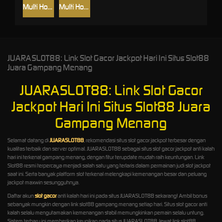
Multi Hot 5 Wild
Multi Hot Wild Ways
JUARASLOT88: Link Slot Gacor Jackpot Hari Ini Situs Slot88
Juara Gampang Menang
JUARASLOT88: Link Slot Gacor
Jackpot Hari Ini Situs Slot88 Juara
Gampang Menang
Selamat datang di
JUARASLOT88
, rekomendasi situs slot gacor jackpot terbesar dengan
kualitas terbaik dan server optimal. JUARASLOT88 sebagai situs slot gacor jackpot anti kalah
hari ini terkenal gampang menang, dengan fitur terupdate mudah raih keuntungan. Link
Slot88 resmi terpercaya menjadi salah satu yang terlaris dalam permainan judi slot jackpot
saat ini. Serta banyak platform slot terkenal melengkapi kemenangan besar dan peluang
jackpot maxwin sesungguhnya.
Daftar akun
slot gacor
anti kalah hari ini pada situs JUARASLOT88 sekarang! Ambil bonus
sebanyak mungkin dengan link slot88 gampang menang setiap hari. Situs slot gacor anti
kalah selalu mengutamakan kemenangan stabil memungkinkan pemain selalu untung.
Sistem terbaru ini memberikan keunikan pada situs JUARASLOT88, lewat link slot88