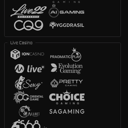
Live Casino