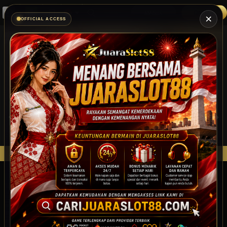
MASUK
DAFTAR
×
OFFICIAL ACCESS
HOT
SLOTS
LIVE
RACE
TOGEL
OLAHRAGA
CRASH
ARCADE
POKER
E-
SABUN
GAMES
CASINO
GAME
SPORTS
AYAM
Pusat Info
Tentang JUARASLOT88
Responsible Gambling