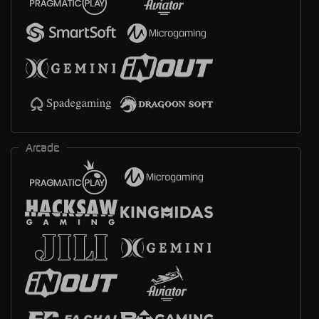
Arcade