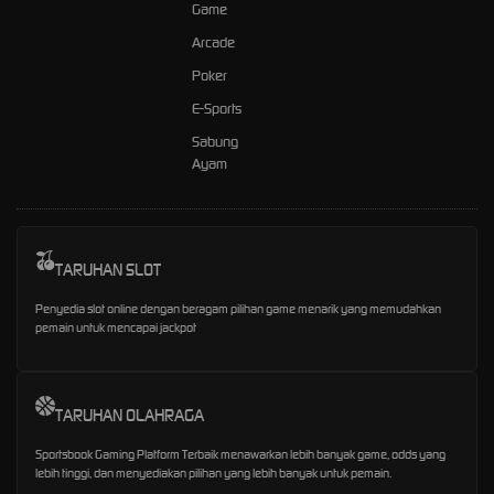
Game
Arcade
Poker
E-Sports
Sabung
Ayam
TARUHAN SLOT
Penyedia slot online dengan beragam pilihan game menarik yang memudahkan
pemain untuk mencapai jackpot
TARUHAN OLAHRAGA
Sportsbook Gaming Platform Terbaik menawarkan lebih banyak game, odds yang
lebih tinggi, dan menyediakan pilihan yang lebih banyak untuk pemain.