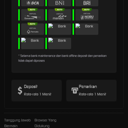
* Selama bank maintenance dan bank offline deposit dan penarikan
tidak dapat diproses
Deposit
Penarikan
Rata-rata 1 Menit
Rata-rata 1 Menit
Tanggung Jawab
Browser Yang
Bermain
Didukung