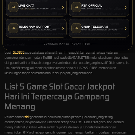
jackpot maxwin sesungguhnya.
›
›
LIVE CHAT
RTP OFFICIAL
03
04
Daftar akun
slot gacor
anti kalah hari ini pada situs JUARASLOT88 sekarang! Ambil bonus
LIVE CHAT OFFICIAL JUARASLOT88
RTP JUARASLOT88
sebanyak mungkin dengan link slot88 gampang menang setiap hari. Situs slot gacor anti
kalah selalu mengutamakan kemenangan stabil memungkinkan pemain selalu untung.
Sistem terbaru ini memberikan keunikan pada situs JUARASLOT88, lewat link slot88
›
›
TELEGRAM SUPPORT
GRUP TELEGRAM
05
06
dipastikan agar kemenangan selalu berpihak pada pemain. Dengan slot gacor maxwin
TELEGRAM OFFICIAL JUARASLOT88
GRUP TELEGRAM RESMI OFFICIAL
memberikan kemenangan kepada member baru untuk pertama kali kalian mendaftar.
Keuntungan berlipat tanpa strategi atau pola tertentu menjamin kemenangan di situs slot
gacor anti kalah.
GUNAKAN HANYA TAUTAN RESMI
Login
SLOT88
sebagai akses alternatif resmi memudahkan pemain akses kedalam
permainan dengan mudah. Slot88 hadir pada JUARASLOT88 melengkapi permainan situs
slot gacor hari ini anti kalah dengan varian terbaru dan update yang inovatif. Oleh karena itu,
Link slot88 sering kali menjadi pilihan utama pada di JUARASLOT88, memberikan
keuntungan tanpa batas dan bonus slot jackpot yang berlimpah.
List 5 Game Slot Gacor Jackpot
Hari Ini Terpercaya Gampang
Menang
Rekomendasi
slot
gacor hari ini anti kalah pilihan pecinta judi online yang sering
mendapatkan jackpot maxwin luar biasa setiap hari. List 5 Game slot gacor hari ini bakal
mengubah hidup kalian ketika sudah terjun ke dalamnya. Update berkala dengan
menentukan RTP slot jackpot yang tinggi mampu mengembalikan modal pemain dengan