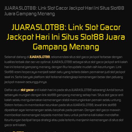
JUARASLOT88: Link Slot Gacor Jackpot Hari Ini Situs Slot88
Juara Gampang Menang
JUARASLOT88: Link Slot Gacor
Jackpot Hari Ini Situs Slot88 Juara
Gampang Menang
Selamat datang di
JUARASLOT88
, rekomendasi situs slot gacor jackpot terbesar dengan
kualitas terbaik dan server optimal. JUARASLOT88 sebagai situs slot gacor jackpot anti kalah
hari ini terkenal gampang menang, dengan fitur terupdate mudah raih keuntungan. Link
Slot88 resmi terpercaya menjadi salah satu yang terlaris dalam permainan judi slot jackpot
saat ini. Serta banyak platform slot terkenal melengkapi kemenangan besar dan peluang
jackpot maxwin sesungguhnya.
Daftar akun
slot gacor
anti kalah hari ini pada situs JUARASLOT88 sekarang! Ambil bonus
sebanyak mungkin dengan link slot88 gampang menang setiap hari. Situs slot gacor anti
kalah selalu mengutamakan kemenangan stabil memungkinkan pemain selalu untung.
Sistem terbaru ini memberikan keunikan pada situs JUARASLOT88, lewat link slot88
dipastikan agar kemenangan selalu berpihak pada pemain. Dengan slot gacor maxwin
memberikan kemenangan kepada member baru untuk pertama kali kalian mendaftar.
Keuntungan berlipat tanpa strategi atau pola tertentu menjamin kemenangan di situs slot
gacor anti kalah.