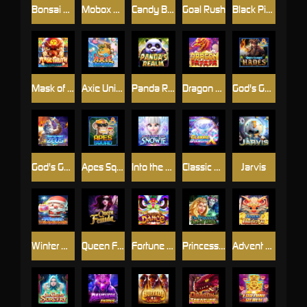
Bonsai of the Riches
Mobox Olympia
Candy Bomb
Goal Rush
Black Pink (B.P.) in Metaverse
Mask of Truth Jumboways
Axie Universe
Panda Realm
Dragon FAFAFA
God's Gambit : Hades
God's Gambit Zeus
Apes Squad
Into the Fay: Snowie
Classic Diamond X5
Jarvis
Winter Winnings
Queen Femida
Fortune Dance
Princess and the Evil Witch
Advent of the Dragon