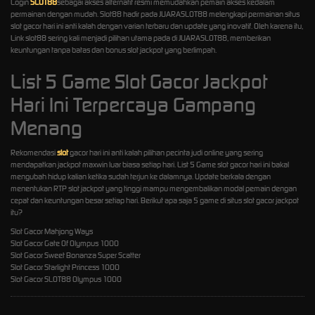
Login
SLOT88
sebagai akses alternatif resmi memudahkan pemain akses kedalam
permainan dengan mudah. Slot88 hadir pada JUARASLOT88 melengkapi permainan situs
slot gacor hari ini anti kalah dengan varian terbaru dan update yang inovatif. Oleh karena itu,
Link slot88 sering kali menjadi pilihan utama pada di JUARASLOT88, memberikan
keuntungan tanpa batas dan bonus slot jackpot yang berlimpah.
List 5 Game Slot Gacor Jackpot
Hari Ini Terpercaya Gampang
Menang
Rekomendasi
slot
gacor hari ini anti kalah pilihan pecinta judi online yang sering
mendapatkan jackpot maxwin luar biasa setiap hari. List 5 Game slot gacor hari ini bakal
mengubah hidup kalian ketika sudah terjun ke dalamnya. Update berkala dengan
menentukan RTP slot jackpot yang tinggi mampu mengembalikan modal pemain dengan
cepat dan keuntungan besar setiap hari. Berikut apa saja 5 game di situs slot gacor jackpot
itu?
Slot Gacor Mahjong Ways
Slot Gacor Gate Of Olympus 1000
Slot Gacor Sweet Bonanza Super Scatter
Slot Gacor Starlight Princess 1000
Slot Gacor SLOT88 Olympus 1000