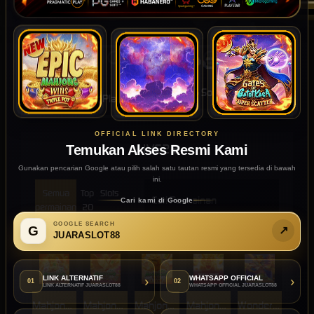
i
i
i
i
i
Facha
Fat Panda
Slot88 x PP
PG Soft
Pragmatic Play
OFFICIAL LINK DIRECTORY
LIVE22
Temukan Akses Resmi Kami
Gunakan pencarian Google atau pilih salah satu tautan resmi yang tersedia di bawah
ini.
Semua
Top
Slots
Cari kami di Google
permainan
20
GOOGLE SEARCH
G
↗
JUARASLOT88
›
›
LINK ALTERNATIF
WHATSAPP OFFICIAL
01
02
LINK ALTERNATIF JUARASLOT88
WHATSAPP OFFICIAL JUARASLOT88
Mahjong Gold: Dragon
Mahjong Gold: Phoenix
Mahjong Gold: Lion
Mahjong Gold: Tiger
Wonders of Giza Pyramid