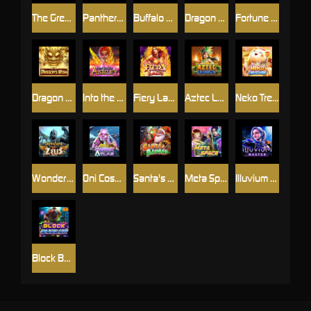
The Great Sorcery
Panthera Pardus
Buffalo Blaze
Dragon Treasure
Fortune Realm
Dragon Wish
Into the Fay: Ashley
Fiery Lady
Aztec Legacy
Neko Treasure
Wonders of Zeus
Oni Cosmic Atlas
Santa's Payday
Meta Space
Illuvium Master
Block Buster