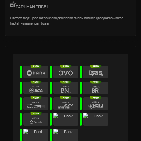
TARUHAN TOGEL
Platform togel yang menarik dari perusahan terbaik di dunia yang menawarkan
hadiah kemenangan besar