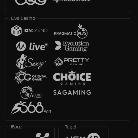
Live Casino
Race
Togel