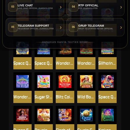
›
›
LIVE CHAT
RTP OFFICIAL
03
04
LIVE CHAT OFFICIAL JUARASLOT88
RTP JUARASLOT88
›
›
TELEGRAM SUPPORT
GRUP TELEGRAM
05
06
CaiShen Mega Fortune
Wonders of Machu Picchu
Wonder of Hanging Garden
God's Gambit: Poseidon
Space Quest: Earth
TELEGRAM OFFICIAL JUARASLOT88
GRUP TELEGRAM RESMI OFFICIAL
GUNAKAN HANYA TAUTAN RESMI
Space Quest: Moon
Space Quest: Neptune
Wonders of Colosseum
Wonders of Grand Canyon
Slithering Riches
Wonders of Taj Mahal
Sugar Strike
Blitz Coin: Hold & Win
Wild Bounty Queen
Space Quest: Mars