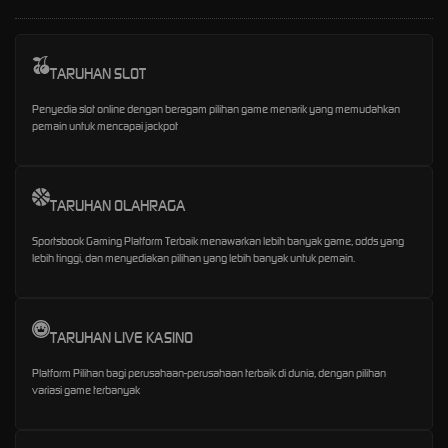
TARUHAN SLOT
Penyedia slot online dengan beragam pilihan game menarik yang memudahkan
pemain untuk mencapai jackpot
TARUHAN OLAHRAGA
Sportsbook Gaming Platform Terbaik menawarkan lebih banyak game, odds yang
lebih tinggi, dan menyediakan pilihan yang lebih banyak untuk pemain.
TARUHAN LIVE KASINO
Platform Pilihan bagi perusahaan-perusahaan terbaik di dunia, dengan pilihan
variasi game terbanyak