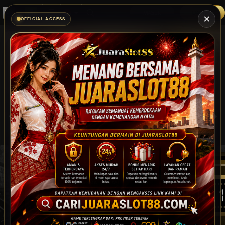
MASUK
DAFTAR
×
OFFICIAL ACCESS
HOT
SLOTS
LIVE
RACE
TOGEL
OLAHRAGA
CRASH
ARCADE
POKER
E-
SABUN
GAMES
CASINO
GAME
SPORTS
AYAM
IDR
12,678,
JACKPOT
PLAY