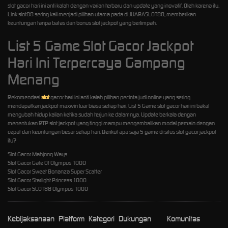
slot gacor hari ini anti kalah dengan varian terbaru dan update yang inovatif. Oleh karena itu,
Link slot88 sering kali menjadi pilihan utama pada di JUARASLOT88, memberikan
keuntungan tanpa batas dan bonus slot jackpot yang berlimpah.
List 5 Game Slot Gacor Jackpot
Hari Ini Terpercaya Gampang
Menang
Rekomendasi
slot
gacor hari ini anti kalah pilihan pecinta judi online yang sering
mendapatkan jackpot maxwin luar biasa setiap hari. List 5 Game slot gacor hari ini bakal
mengubah hidup kalian ketika sudah terjun ke dalamnya. Update berkala dengan
menentukan RTP slot jackpot yang tinggi mampu mengembalikan modal pemain dengan
cepat dan keuntungan besar setiap hari. Berikut apa saja 5 game di situs slot gacor jackpot
itu?
Slot Gacor Mahjong Ways
Slot Gacor Gate Of Olympus 1000
Slot Gacor Sweet Bonanza Super Scatter
Slot Gacor Starlight Princess 1000
Slot Gacor SLOT88 Olympus 1000
Kebijaksanaan
Platform
Kategori
Dukungan
Komunitas