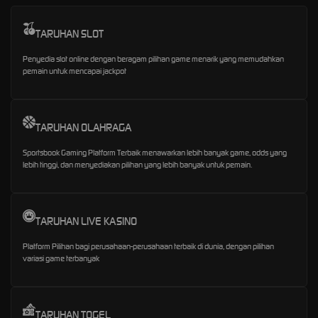
TARUHAN SLOT
Penyedia slot online dengan beragam pilihan game menarik yang memudahkan
pemain untuk mencapai jackpot
TARUHAN OLAHRAGA
Sportsbook Gaming Platform Terbaik menawarkan lebih banyak game, odds yang
lebih tinggi, dan menyediakan pilihan yang lebih banyak untuk pemain.
TARUHAN LIVE KASINO
Platform Pilihan bagi perusahaan-perusahaan terbaik di dunia, dengan pilihan
variasi game terbanyak
TARUHAN TOGEL