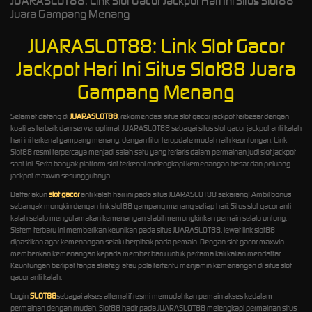
JUARASLOT88: Link Slot Gacor Jackpot Hari Ini Situs Slot88
Juara Gampang Menang
JUARASLOT88: Link Slot Gacor
Jackpot Hari Ini Situs Slot88 Juara
Gampang Menang
Selamat datang di
JUARASLOT88
, rekomendasi situs slot gacor jackpot terbesar dengan
kualitas terbaik dan server optimal. JUARASLOT88 sebagai situs slot gacor jackpot anti kalah
hari ini terkenal gampang menang, dengan fitur terupdate mudah raih keuntungan. Link
Slot88 resmi terpercaya menjadi salah satu yang terlaris dalam permainan judi slot jackpot
saat ini. Serta banyak platform slot terkenal melengkapi kemenangan besar dan peluang
jackpot maxwin sesungguhnya.
Daftar akun
slot gacor
anti kalah hari ini pada situs JUARASLOT88 sekarang! Ambil bonus
sebanyak mungkin dengan link slot88 gampang menang setiap hari. Situs slot gacor anti
kalah selalu mengutamakan kemenangan stabil memungkinkan pemain selalu untung.
Sistem terbaru ini memberikan keunikan pada situs JUARASLOT88, lewat link slot88
dipastikan agar kemenangan selalu berpihak pada pemain. Dengan slot gacor maxwin
memberikan kemenangan kepada member baru untuk pertama kali kalian mendaftar.
Keuntungan berlipat tanpa strategi atau pola tertentu menjamin kemenangan di situs slot
gacor anti kalah.
Login
SLOT88
sebagai akses alternatif resmi memudahkan pemain akses kedalam
permainan dengan mudah. Slot88 hadir pada JUARASLOT88 melengkapi permainan situs