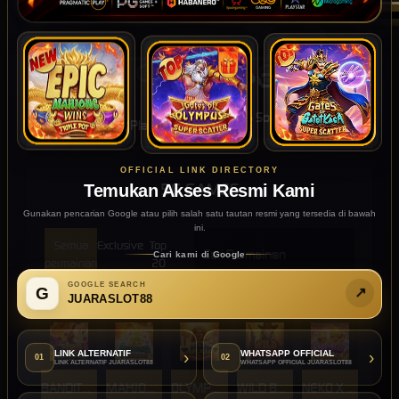
i
i
i
i
i
Facha
Fat Panda
Slot88 x PP
PG Soft
Pragmatic Play
OFFICIAL LINK DIRECTORY
5G GAMES
Temukan Akses Resmi Kami
Gunakan pencarian Google atau pilih salah satu tautan resmi yang tersedia di bawah
ini.
Semua
Exclusive
Top
Cari kami di Google
permainan
20
GOOGLE SEARCH
G
↗
JUARASLOT88
›
›
LINK ALTERNATIF
WHATSAPP OFFICIAL
01
02
LINK ALTERNATIF JUARASLOT88
WHATSAPP OFFICIAL JUARASLOT88
BANDITO RETURNS
MAHJONG 5 DRAGONS
OLYMPUS APOLLO
WILD BOUNTY
NEKO X NEKO