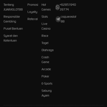
Tentang
Promosi
Hot
+62851940
JUARASLOT88
Games
39774
Loyalty
Responsible
Slots
cssjuaraslot
Referral
Gambling
88
Live
Pusat Bantuan
Casino
Syarat dan
Race
Ketentuan
Togel
Olahraga
Crash
Game
Arcade
Poker
E-Sports
Sabung
Ayam