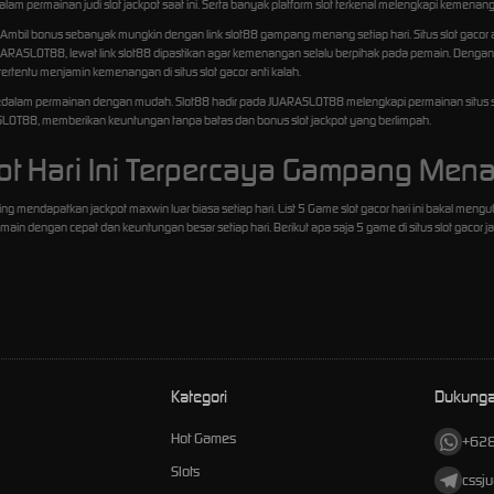
 dalam permainan judi slot jackpot saat ini. Serta banyak platform slot terkenal melengkapi keme
g! Ambil bonus sebanyak mungkin dengan link slot88 gampang menang setiap hari. Situs slot gac
s JUARASLOT88, lewat link slot88 dipastikan agar kemenangan selalu berpihak pada pemain. De
tertentu menjamin kemenangan di situs slot gacor anti kalah.
alam permainan dengan mudah. Slot88 hadir pada JUARASLOT88 melengkapi permainan situs slot ga
ARASLOT88, memberikan keuntungan tanpa batas dan bonus slot jackpot yang berlimpah.
pot Hari Ini Terpercaya Gampang Men
 sering mendapatkan jackpot maxwin luar biasa setiap hari. List 5 Game slot gacor hari ini bakal me
 dengan cepat dan keuntungan besar setiap hari. Berikut apa saja 5 game di situs slot gacor ja
Kategori
Dukung
Hot Games
+62
Slots
cssju