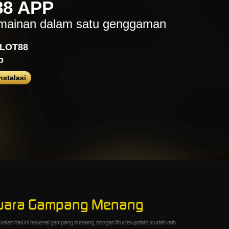
8 APP
rmainan dalam satu genggaman
LOT88
p
nstalasi
8 Juara Gampang Menang
ti kalah hari ini terkenal gampang menang, dengan fitur terupdate mudah raih