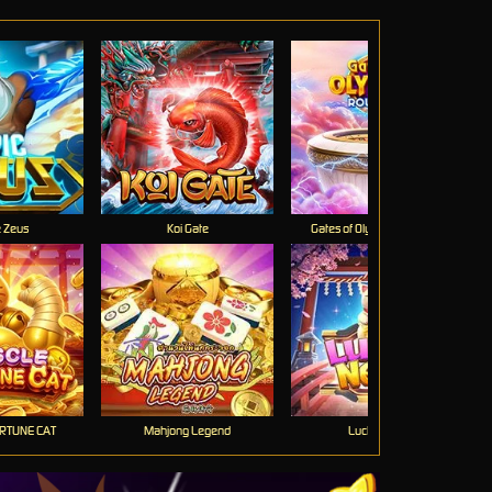
e Zeus
Koi Gate
Gates of Olympus Roulette
RTUNE CAT
Mahjong Legend
Lucky Neko