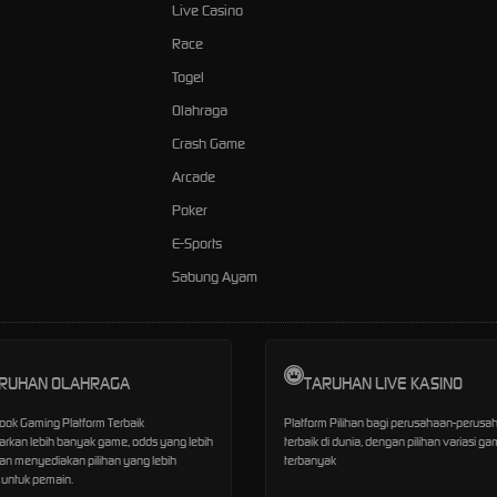
Live Casino
Race
Togel
Olahraga
Crash Game
Arcade
Poker
E-Sports
Sabung Ayam
RUHAN OLAHRAGA
TARUHAN LIVE KASINO
ook Gaming Platform Terbaik
Platform Pilihan bagi perusahaan-perusa
kan lebih banyak game, odds yang lebih
terbaik di dunia, dengan pilihan variasi g
 dan menyediakan pilihan yang lebih
terbanyak
untuk pemain.