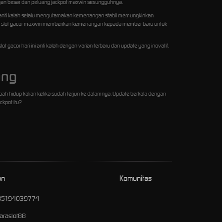
nangan besar dan peluang jackpot maxwin sesungguhnya.
or anti kalah selalu mengutamakan kemenangan stabil memungkinkan
ngan slot gacor maxwin memberikan kemenangan kepada member baru untuk
cor hari ini anti kalah dengan varian terbaru dan update yang inovatif.
ang
ngubah hidup kalian ketika sudah terjun ke dalamnya. Update berkala dengan
ckpot itu?
an
Komunitas
85194039774
araslot88