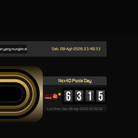
Sab, 08-Agt-2026 23.48.53
gkin ditimbulkan.
Pemeliharaan Terjadwal: MarbleX pada 31-Jul-2026 dari 00.00.00 sampai 
Nex4D Pools Day
Live Draw Sab, 08-Agt-2026 00.00.00