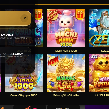
↗
LIVE CHAT
›
LIVE CHAT OFFICIAL JUARASLOT88
Goyang Gaib
Mochi Mania 1000
Epic Z
GRUP TELEGRAM
›
GRUP TELEGRAM RESMI OFFICIAL
Gates of Olympus 1000
Mahjong Wins Triple Pot
MUSCLE FO