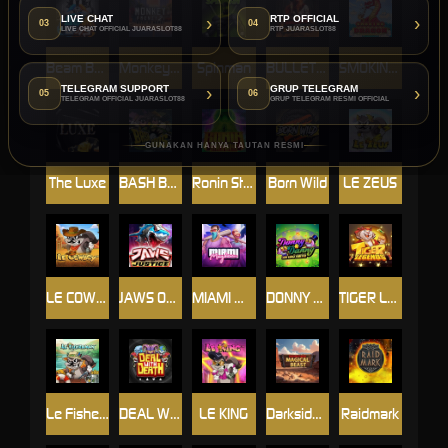
›
›
LIVE CHAT
RTP OFFICIAL
03
04
LIVE CHAT OFFICIAL JUARASLOT88
RTP JUARASLOT88
Beam Boys
Monkey Frenzy 2: Boss is Here!
Spinman
BULLETS AND BOUNTY
SMOKING DRAGON
›
›
TELEGRAM SUPPORT
GRUP TELEGRAM
05
06
TELEGRAM OFFICIAL JUARASLOT88
GRUP TELEGRAM RESMI OFFICIAL
GUNAKAN HANYA TAUTAN RESMI
The Luxe
BASH BROS
Ronin Stackways
Born Wild
LE ZEUS
LE COWBOY
JAWS OF JUSTICE
MIAMI MAYHEM
DONNY AND DANNY
TIGER LEGENDS
Le Fisherman
DEAL WITH DEATH
LE KING
Darkside Prairie: Magical Beast
Raidmark