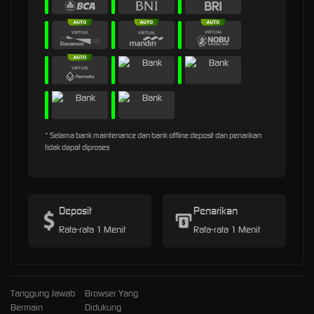
* Selama bank maintenance dan bank offline deposit dan penarikan
tidak dapat diproses
Deposit
Penarikan
Rata-rata 1 Menit
Rata-rata 1 Menit
Tanggung Jawab
Browser Yang
Bermain
Didukung