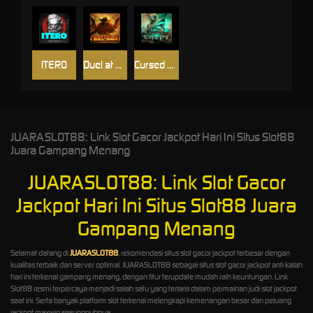
ITERO
Duel at Dawn
Cursed Crypt
JUARASLOT88: Link Slot Gacor Jackpot Hari Ini Situs Slot88
Juara Gampang Menang
JUARASLOT88: Link Slot Gacor
Jackpot Hari Ini Situs Slot88 Juara
Gampang Menang
Selamat datang di
JUARASLOT88
, rekomendasi situs slot gacor jackpot terbesar dengan
kualitas terbaik dan server optimal. JUARASLOT88 sebagai situs slot gacor jackpot anti kalah
hari ini terkenal gampang menang, dengan fitur terupdate mudah raih keuntungan. Link
Slot88 resmi terpercaya menjadi salah satu yang terlaris dalam permainan judi slot jackpot
saat ini. Serta banyak platform slot terkenal melengkapi kemenangan besar dan peluang
jackpot maxwin sesungguhnya.