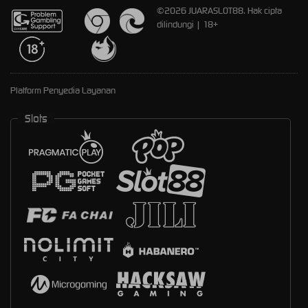
©2026 JUARASLOT88. Hak cipta
dilindungi | 18+
Platform Penyedia Layanan
Slots