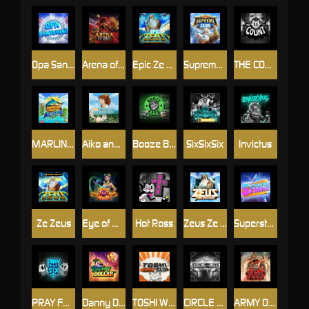
Opa Santorini!
Arena of Iron
Epic Ze Zeus
Supreme Zeus
THE COUNT
MARLIN MASTERS: THE BIG HAUL
Aiko and the Wind Spirit
Booze Bash
SixSixSix
Invictus
Ze Zeus
Eye of Medusa
Hot Ross
Zeus Ze Zecond
Superstar Sevens
PRAY FOR SIX
Danny Dollar
TOSHI WAYS CLUB
CIRCLE OF LIFE
ARMY OF ARES