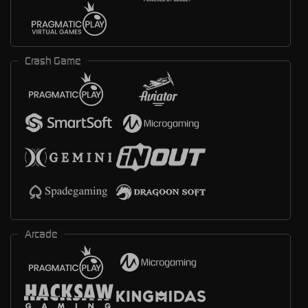
Crash Game
Arcade