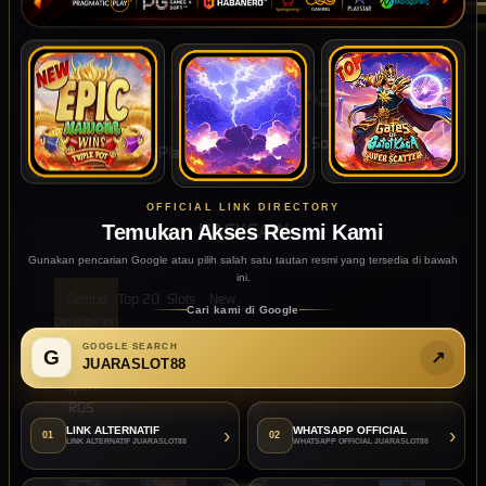
i
i
i
i
i
Facha
Fat Panda
Slot88 x PP
PG Soft
Pragmatic Play
OFFICIAL LINK DIRECTORY
HACKSAW
Temukan Akses Resmi Kami
Gunakan pencarian Google atau pilih salah satu tautan resmi yang tersedia di bawah
ini.
Semua
Top 20
Slots
New
Cari kami di Google
permainan
GOOGLE SEARCH
↗
G
Hacksaw
JUARASLOT88
Open
RGS
›
›
LINK ALTERNATIF
WHATSAPP OFFICIAL
01
02
LINK ALTERNATIF JUARASLOT88
WHATSAPP OFFICIAL JUARASLOT88