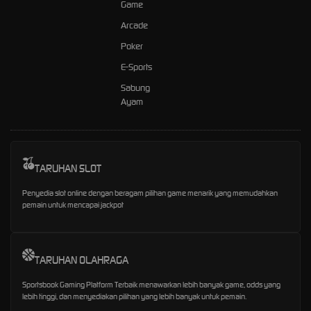
Game
Arcade
Poker
E-Sports
Sabung
Ayam
TARUHAN SLOT
Penyedia slot online dengan beragam pilihan game menarik yang memudahkan
pemain untuk mencapai jackpot
TARUHAN OLAHRAGA
Sportsbook Gaming Platform Terbaik menawarkan lebih banyak game, odds yang
lebih tinggi, dan menyediakan pilihan yang lebih banyak untuk pemain.