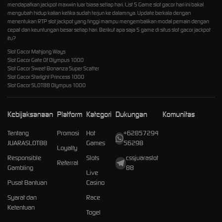
mendapatkan jackpot maxwin luar biasa setiap hari. List 5 Game slot gacor hari ini bakal
mengubah hidup kalian ketika sudah terjun ke dalamnya. Update berkala dengan
menentukan RTP slot jackpot yang tinggi mampu mengembalikan modal pemain dengan
cepat dan keuntungan besar setiap hari. Berikut apa saja 5 game di situs slot gacor jackpot
itu?
Slot Gacor Mahjong Ways
Slot Gacor Gate Of Olympus 1000
Slot Gacor Sweet Bonanza Super Scatter
Slot Gacor Starlight Princess 1000
Slot Gacor SLOT88 Olympus 1000
Kebijaksanaan
Platform
Kategori
Dukungan
Komunitas
Tentang
Promosi
Hot
+62857294
JUARASLOT88
Games
56298
Loyalty
Responsible
Slots
cssjuaraslot
Referral
Gambling
88
Live
Pusat Bantuan
Casino
Syarat dan
Race
Ketentuan
Togel