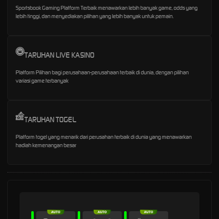
Sportsbook Gaming Platform Terbaik menawarkan lebih banyak game, odds yang
lebih tinggi, dan menyediakan pilihan yang lebih banyak untuk pemain.
TARUHAN LIVE KASINO
Platform Pilihan bagi perusahaan-perusahaan terbaik di dunia, dengan pilihan
variasi game terbanyak
TARUHAN TOGEL
Platform togel yang menarik dari perusahan terbaik di dunia yang menawarkan
hadiah kemenangan besar