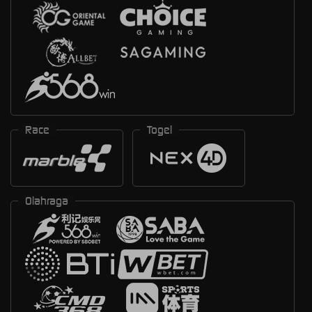
Race
Togel
Olahraga