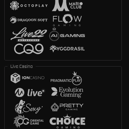
Live Casino