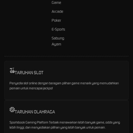
Game
Arcade
Poker
E-Sports
Sabung
Ayam
TARUHAN SLOT
Penyedia slot online dengan beragam pilihan game menarik yang memudahkan
pemain untuk mencapai jackpot
TARUHAN OLAHRAGA
Sportsbook Gaming Platform Terbaik menawarkan lebih banyak game, odds yang
lebih tinggi, dan menyediakan pilihan yang lebih banyak untuk pemain.