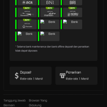
* Selama bank maintenance dan bank offline deposit dan penarikan
tidak dapat diproses
Deposit
Penarikan
Rata-rata 1 Menit
Rata-rata 1 Menit
Tanggung Jawab
Browser Yang
Bermain
Didukung