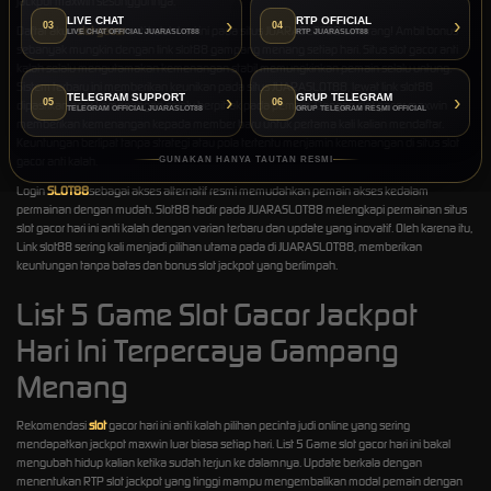
jackpot maxwin sesungguhnya.
›
›
LIVE CHAT
RTP OFFICIAL
03
04
Daftar akun
slot gacor
anti kalah hari ini pada situs JUARASLOT88 sekarang! Ambil bonus
LIVE CHAT OFFICIAL JUARASLOT88
RTP JUARASLOT88
sebanyak mungkin dengan link slot88 gampang menang setiap hari. Situs slot gacor anti
kalah selalu mengutamakan kemenangan stabil memungkinkan pemain selalu untung.
Sistem terbaru ini memberikan keunikan pada situs JUARASLOT88, lewat link slot88
›
›
TELEGRAM SUPPORT
GRUP TELEGRAM
05
06
dipastikan agar kemenangan selalu berpihak pada pemain. Dengan slot gacor maxwin
TELEGRAM OFFICIAL JUARASLOT88
GRUP TELEGRAM RESMI OFFICIAL
memberikan kemenangan kepada member baru untuk pertama kali kalian mendaftar.
Keuntungan berlipat tanpa strategi atau pola tertentu menjamin kemenangan di situs slot
gacor anti kalah.
GUNAKAN HANYA TAUTAN RESMI
Login
SLOT88
sebagai akses alternatif resmi memudahkan pemain akses kedalam
permainan dengan mudah. Slot88 hadir pada JUARASLOT88 melengkapi permainan situs
slot gacor hari ini anti kalah dengan varian terbaru dan update yang inovatif. Oleh karena itu,
Link slot88 sering kali menjadi pilihan utama pada di JUARASLOT88, memberikan
keuntungan tanpa batas dan bonus slot jackpot yang berlimpah.
List 5 Game Slot Gacor Jackpot
Hari Ini Terpercaya Gampang
Menang
Rekomendasi
slot
gacor hari ini anti kalah pilihan pecinta judi online yang sering
mendapatkan jackpot maxwin luar biasa setiap hari. List 5 Game slot gacor hari ini bakal
mengubah hidup kalian ketika sudah terjun ke dalamnya. Update berkala dengan
menentukan RTP slot jackpot yang tinggi mampu mengembalikan modal pemain dengan