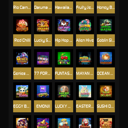
Rio Carnival
Daruma Block
Hawaiian Totem
Fruity Jester
Honey Bee Bee
Red Chilli
Lucky Snake
Hip Hop Penguin
Alien Hive
Goblin Slayer
Genies Blessing
77 FORTUNE
FUNTASTIC FRUIT
MAYAN TEMPLE
OCEAN ADVENTURE
EGGY BUNNIES
EMONJI
LUCKY PET
EASTER BUNNY
SUSHI DELIGHT