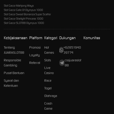
Slot Gacor Mahjong Ways
Slot Gacor Gate Of Olympus 1000
Slot Gacor Sweet Bonanza Super Scatter
Slot Gacor Starlight Princess 1000
Slot Gacor SLOT88 Olympus 1000
Kebijaksanaan
Platform
Kategori
Dukungan
Komunitas
Tentang
Promosi
Hot
+62851940
JUARASLOT88
Games
39774
Loyalty
Responsible
Slots
cssjuaraslot
Referral
Gambling
88
Live
Pusat Bantuan
Casino
Syarat dan
Race
Ketentuan
Togel
Olahraga
Crash
Game