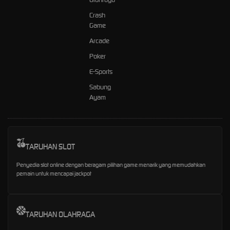
Crash
Game
Arcade
Poker
E-Sports
Sabung
Ayam
TARUHAN SLOT
Penyedia slot online dengan beragam pilihan game menarik yang memudahkan
pemain untuk mencapai jackpot
TARUHAN OLAHRAGA