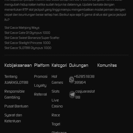
mengubah hidup kalian ketika sudah terjun ke dalamnya. Update berkala dengan
menentukan RTP slot jackpot yang tinggi mampu mengembalikan modal pemain dengan
cepat dan keuntungan besar setiap hari. Berikut apa saja 5 game di situs slot gacor jackpot
itu?
Slot Gacor Mahjong Ways
Slot Gacor Gate Of Olympus 1000
Slot Gacor Sweet Bonanza Super Scatter
Slot Gacor Starlight Princess 1000
Slot Gacor SLOT88 Olympus 1000
Kebijaksanaan
Platform
Kategori
Dukungan
Komunitas
Tentang
Promosi
Hot
+62851838
JUARASLOT88
Games
38964
Loyalty
Responsible
Slots
cssjuaraslot
Referral
Gambling
88
Live
Pusat Bantuan
Casino
Syarat dan
Race
Ketentuan
Togel
Olahraga