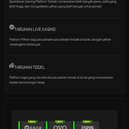
Sportsbook Gaming Platform Terbaik menawarkan lebih banyak game, odds yang
lebih tinggi, dan menyediakan pilihan yang lebih banyak untuk pemain.
TARUHAN LIVE KASINO
Platform Pilihan bagi perusahaan-perusahaan terbaik di dunia, dengan pilihan
variasi game terbanyak
TARUHAN TOGEL
Platform togel yang menarik dari perusahan terbaik di dunia yang menawarkan
hadiah kemenangan besar