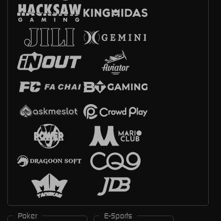
Poker
E-Sports