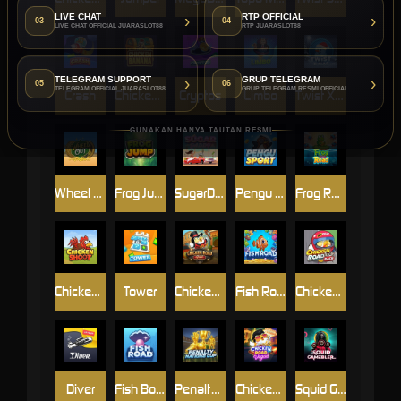
›
›
LIVE CHAT
RTP OFFICIAL
03
04
LIVE CHAT OFFICIAL JUARASLOT88
RTP JUARASLOT88
›
›
TELEGRAM SUPPORT
GRUP TELEGRAM
05
06
TELEGRAM OFFICIAL JUARASLOT88
GRUP TELEGRAM RESMI OFFICIAL
Crash
Chicken Banana
Cryptos
Limbo
Twist X-mas
GUNAKAN HANYA TAUTAN RESMI
Wheel Out
Frog Jump
SugarDaddy
Pengu Sport
Frog Road
Chicken Shoot
Tower
Chicken Road Gold
Fish Road
Chicken Road Race
Diver
Fish Boom
Penalty Nations Cup
Chicken Road Vegas
Squid Gamebler