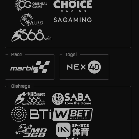
Race
Togel
Olahraga