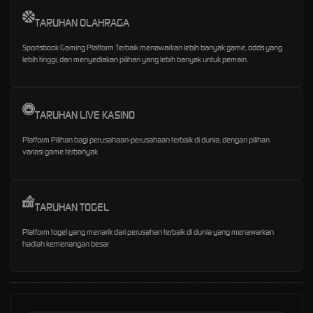
TARUHAN OLAHRAGA
Sportsbook Gaming Platform Terbaik menawarkan lebih banyak game, odds yang
lebih tinggi, dan menyediakan pilihan yang lebih banyak untuk pemain.
TARUHAN LIVE KASINO
Platform Pilihan bagi perusahaan-perusahaan terbaik di dunia, dengan pilihan
variasi game terbanyak
TARUHAN TOGEL
Platform togel yang menarik dari perusahan terbaik di dunia yang menawarkan
hadiah kemenangan besar