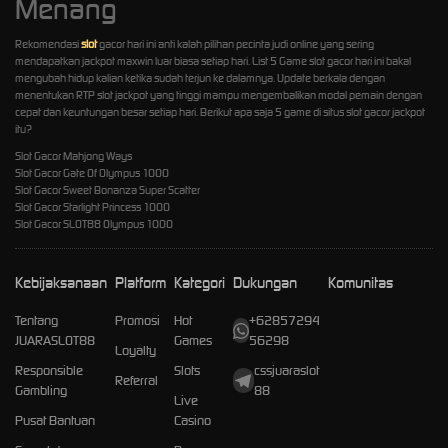
Menang
Rekomendasi
slot
gacor hari ini anti kalah pilihan pecinta judi online yang sering
mendapatkan jackpot maxwin luar biasa setiap hari. List 5 Game slot gacor hari ini bakal
mengubah hidup kalian ketika sudah terjun ke dalamnya. Update berkala dengan
menentukan RTP slot jackpot yang tinggi mampu mengembalikan modal pemain dengan
cepat dan keuntungan besar setiap hari. Berikut apa saja 5 game di situs slot gacor jackpot
itu?
Slot Gacor Mahjong Ways
Slot Gacor Gate Of Olympus 1000
Slot Gacor Sweet Bonanza Super Scatter
Slot Gacor Starlight Princess 1000
Slot Gacor SLOT88 Olympus 1000
Kebijaksanaan
Platform
Kategori
Dukungan
Komunitas
Tentang
Promosi
Hot
+62857294
JUARASLOT88
Games
56298
Loyalty
Responsible
Slots
cssjuaraslot
Referral
Gambling
88
Live
Pusat Bantuan
Casino