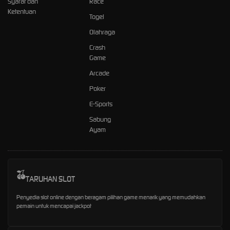
Syarat dan
Race
Ketentuan
Togel
Olahraga
Crash
Game
Arcade
Poker
E-Sports
Sabung
Ayam
TARUHAN SLOT
Penyedia slot online dengan beragam pilihan game menarik yang memudahkan
pemain untuk mencapai jackpot