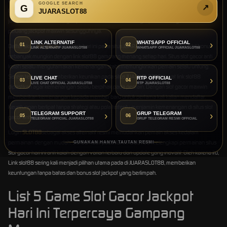
kalah hari ini terkenal gampang menang, dengan fitur terupdate mudah raih keuntungan.
GOOGLE SEARCH
↗
G
Link Slot88 resmi terpercaya menjadi salah satu yang terlaris dalam permainan judi slot
JUARASLOT88
jackpot saat ini. Serta banyak platform slot terkenal melengkapi kemenangan besar dan
peluang jackpot maxwin sesungguhnya.
›
›
LINK ALTERNATIF
WHATSAPP OFFICIAL
01
02
Daftar akun
slot gacor
anti kalah hari ini pada situs JUARASLOT88 sekarang! Ambil bonus
LINK ALTERNATIF JUARASLOT88
WHATSAPP OFFICIAL JUARASLOT88
sebanyak mungkin dengan link slot88 gampang menang setiap hari. Situs slot gacor anti
kalah selalu mengutamakan kemenangan stabil memungkinkan pemain selalu untung.
Sistem terbaru ini memberikan keunikan pada situs JUARASLOT88, lewat link slot88
›
›
LIVE CHAT
RTP OFFICIAL
03
04
LIVE CHAT OFFICIAL JUARASLOT88
RTP JUARASLOT88
dipastikan agar kemenangan selalu berpihak pada pemain. Dengan slot gacor maxwin
memberikan kemenangan kepada member baru untuk pertama kali kalian mendaftar.
Keuntungan berlipat tanpa strategi atau pola tertentu menjamin kemenangan di situs slot
›
›
TELEGRAM SUPPORT
GRUP TELEGRAM
05
06
gacor anti kalah.
TELEGRAM OFFICIAL JUARASLOT88
GRUP TELEGRAM RESMI OFFICIAL
Login
SLOT88
sebagai akses alternatif resmi memudahkan pemain akses kedalam
permainan dengan mudah. Slot88 hadir pada JUARASLOT88 melengkapi permainan situs
GUNAKAN HANYA TAUTAN RESMI
slot gacor hari ini anti kalah dengan varian terbaru dan update yang inovatif. Oleh karena itu,
Link slot88 sering kali menjadi pilihan utama pada di JUARASLOT88, memberikan
keuntungan tanpa batas dan bonus slot jackpot yang berlimpah.
List 5 Game Slot Gacor Jackpot
Hari Ini Terpercaya Gampang