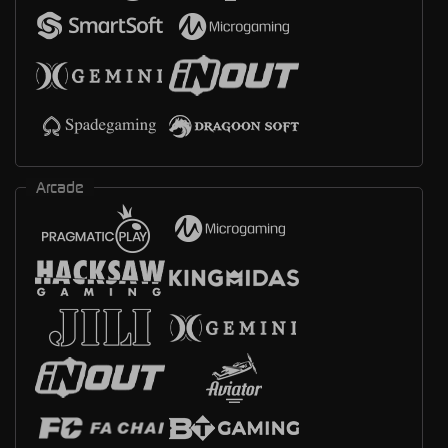
Arcade