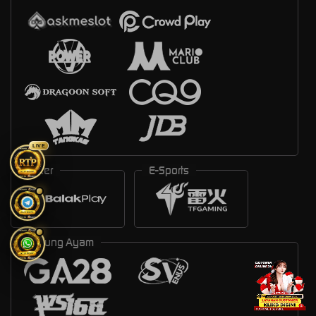
LIVE
Poker
E-Sports
Sabung Ayam