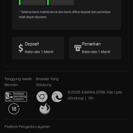
* Selama bank maintenance dan bank offline deposit dan penarikan
tidak dapat diproses
Deposit
Penarikan
Rata-rata 1 Menit
Rata-rata 1 Menit
Tanggung Jawab
Browser Yang
Bermain
Didukung
©2026 JUARASLOT88. Hak cipta
dilindungi | 18+
Platform Penyedia Layanan