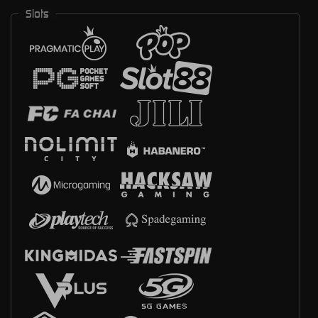
Slots