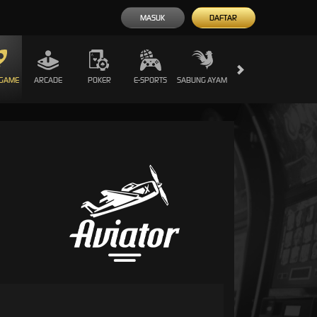
MASUK
DAFTAR
 GAME
ARCADE
POKER
E-SPORTS
SABUNG AYAM
PROMOSI