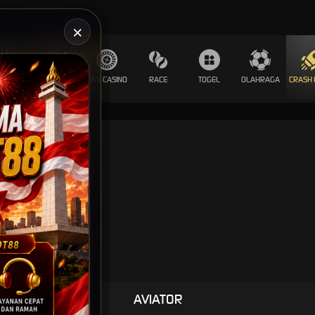
×
 GAMES
SLOTS
LIVE CASINO
RACE
TOGEL
OLAHRAGA
CRASH
AVIATOR