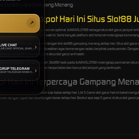
itus Slot88 Juara Gampang Menang
t Gacor Jackpot Hari Ini Situs Slot8
↗
rbesar dengan kualitas terbaik dan server optimal. JUARASLOT88 sebagai situs slot gacor jackpot an
 dalam permainan judi slot jackpot saat ini. Serta banyak platform slot terkenal melengkapi keme
g! Ambil bonus sebanyak mungkin dengan link slot88 gampang menang setiap hari. Situs slot gac
LIVE CHAT
›
s JUARASLOT88, lewat link slot88 dipastikan agar kemenangan selalu berpihak pada pemain. De
LIVE CHAT OFFICIAL JUARASLOT88
tertentu menjamin kemenangan di situs slot gacor anti kalah.
alam permainan dengan mudah. Slot88 hadir pada JUARASLOT88 melengkapi permainan situs slot ga
ARASLOT88, memberikan keuntungan tanpa batas dan bonus slot jackpot yang berlimpah.
GRUP TELEGRAM
›
GRUP TELEGRAM RESMI OFFICIAL
pot Hari Ini Terpercaya Gampang Men
 sering mendapatkan jackpot maxwin luar biasa setiap hari. List 5 Game slot gacor hari ini bakal me
 dengan cepat dan keuntungan besar setiap hari. Berikut apa saja 5 game di situs slot gacor ja