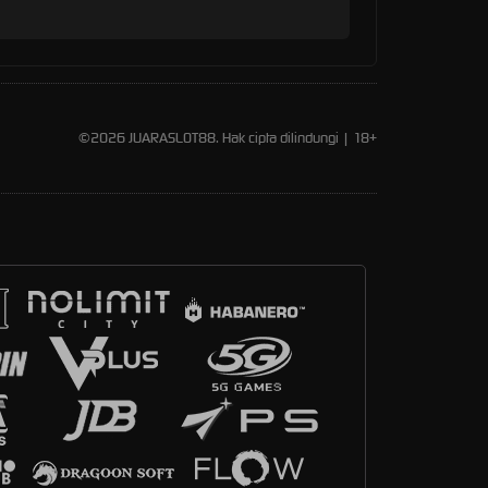
©2026 JUARASLOT88. Hak cipta dilindungi | 18+