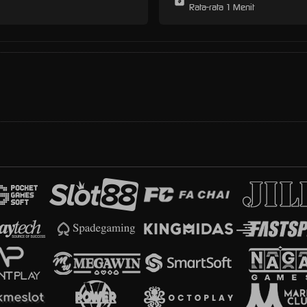
Rata-rata 1 Menit