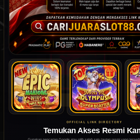
Semua permainan
Crash Game
Aviator
OFFICIAL LINK DIRECTORY
Temukan Akses Resmi Ka
Gunakan pencarian Google atau pilih salah satu tautan resmi yang tersedia