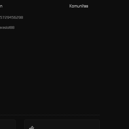
n
Komunitas
85729456298
araslot88