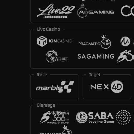
Live Casino
Race
Togel
Olahraga