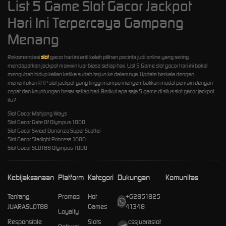
List 5 Game Slot Gacor Jackpot
Hari Ini Terpercaya Gampang
Menang
Rekomendasi
slot
gacor hari ini anti kalah pilihan pecinta judi online yang sering
mendapatkan jackpot maxwin luar biasa setiap hari. List 5 Game slot gacor hari ini bakal
mengubah hidup kalian ketika sudah terjun ke dalamnya. Update berkala dengan
menentukan RTP slot jackpot yang tinggi mampu mengembalikan modal pemain dengan
cepat dan keuntungan besar setiap hari. Berikut apa saja 5 game di situs slot gacor jackpot
itu?
Slot Gacor Mahjong Ways
Slot Gacor Gate Of Olympus 1000
Slot Gacor Sweet Bonanza Super Scatter
Slot Gacor Starlight Princess 1000
Slot Gacor SLOT88 Olympus 1000
Kebijaksanaan
Platform
Kategori
Dukungan
Komunitas
Tentang
Promosi
Hot
+62851825
JUARASLOT88
Games
41348
Loyalty
Responsible
Slots
cssjuaraslot