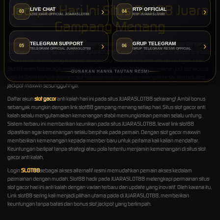
Jackpot Hari Ini Situs Slot88 Juara
›
›
LIVE CHAT
RTP OFFICIAL
03
04
LIVE CHAT OFFICIAL JUARASLOT88
RTP JUARASLOT88
Gampang Menang
Selamat datang di
JUARASLOT88
, rekomendasi situs slot gacor jackpot terbesar dengan
›
›
TELEGRAM SUPPORT
GRUP TELEGRAM
05
06
TELEGRAM OFFICIAL JUARASLOT88
GRUP TELEGRAM RESMI OFFICIAL
kualitas terbaik dan server optimal. JUARASLOT88 sebagai situs slot gacor jackpot anti kalah
hari ini terkenal gampang menang, dengan fitur terupdate mudah raih keuntungan. Link
Slot88 resmi terpercaya menjadi salah satu yang terlaris dalam permainan judi slot jackpot
GUNAKAN HANYA TAUTAN RESMI
saat ini. Serta banyak platform slot terkenal melengkapi kemenangan besar dan peluang
jackpot maxwin sesungguhnya.
Daftar akun
slot gacor
anti kalah hari ini pada situs JUARASLOT88 sekarang! Ambil bonus
sebanyak mungkin dengan link slot88 gampang menang setiap hari. Situs slot gacor anti
kalah selalu mengutamakan kemenangan stabil memungkinkan pemain selalu untung.
Sistem terbaru ini memberikan keunikan pada situs JUARASLOT88, lewat link slot88
dipastikan agar kemenangan selalu berpihak pada pemain. Dengan slot gacor maxwin
memberikan kemenangan kepada member baru untuk pertama kali kalian mendaftar.
Keuntungan berlipat tanpa strategi atau pola tertentu menjamin kemenangan di situs slot
gacor anti kalah.
Login
SLOT88
sebagai akses alternatif resmi memudahkan pemain akses kedalam
permainan dengan mudah. Slot88 hadir pada JUARASLOT88 melengkapi permainan situs
slot gacor hari ini anti kalah dengan varian terbaru dan update yang inovatif. Oleh karena itu,
Link slot88 sering kali menjadi pilihan utama pada di JUARASLOT88, memberikan
keuntungan tanpa batas dan bonus slot jackpot yang berlimpah.