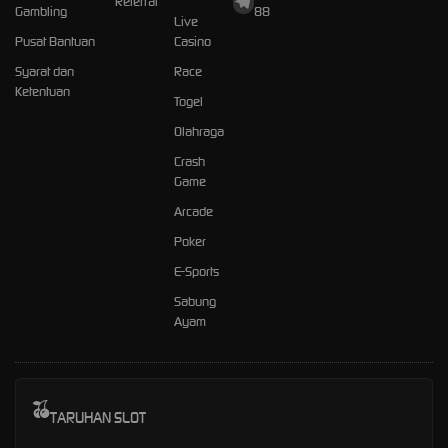
Referral
Gambling
88
Live
Pusat Bantuan
Casino
Syarat dan
Race
Ketentuan
Togel
Olahraga
Crash
Game
Arcade
Poker
E-Sports
Sabung
Ayam
TARUHAN SLOT