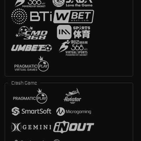
Crash Game