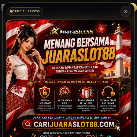
MASUK
DAFTAR
×
OFFICIAL ACCESS
HOT
SLOTS
LIVE
RACE
TOGEL
OLAHRAGA
CRASH
ARCADE
POKER
E-
SABUN
GAMES
CASINO
GAME
SPORTS
AYAM