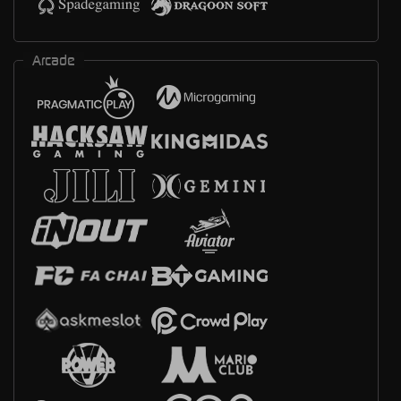
Arcade