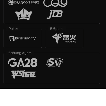
Poker
E-Sports
Sabung Ayam