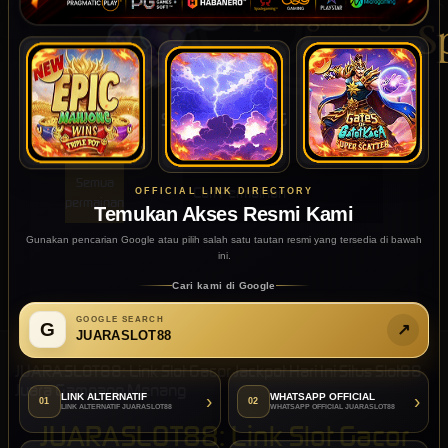
SPADE GAMING
Semua
OFFICIAL LINK DIRECTORY
permainan
Temukan Akses Resmi Kami
Gunakan pencarian Google atau pilih salah satu tautan resmi yang tersedia di bawah
ini.
Cari kami di Google
GOOGLE SEARCH
G
↗
JUARASLOT88
JUARASLOT88: Link Slot Gacor Jackpot Hari Ini Situs Slot88
Juara Gampang Menang
›
›
LINK ALTERNATIF
WHATSAPP OFFICIAL
01
02
LINK ALTERNATIF JUARASLOT88
WHATSAPP OFFICIAL JUARASLOT88
JUARASLOT88: Link Slot Gacor