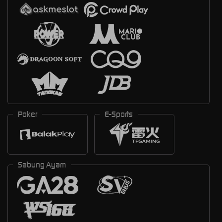
Poker
E-Sports
Sabung Ayam