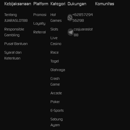
Kebijaksanaan
Platform
Kategori
Dukungan
Komunitas
Tentang
Promosi
Hot
+62857294
JUARASLOT88
Games
56298
Loyalty
Responsible
Slots
cssjuaraslot
Referral
Gambling
88
Live
Pusat Bantuan
Casino
Syarat dan
Race
Ketentuan
Togel
Olahraga
Crash
Game
Arcade
Poker
E-Sports
Sabung
Ayam