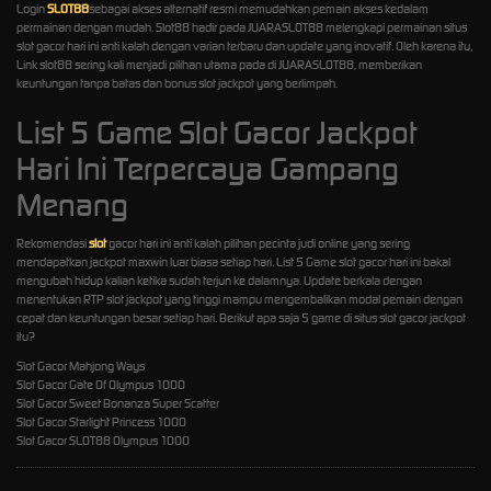
Login
SLOT88
sebagai akses alternatif resmi memudahkan pemain akses kedalam
permainan dengan mudah. Slot88 hadir pada JUARASLOT88 melengkapi permainan situs
slot gacor hari ini anti kalah dengan varian terbaru dan update yang inovatif. Oleh karena itu,
Link slot88 sering kali menjadi pilihan utama pada di JUARASLOT88, memberikan
keuntungan tanpa batas dan bonus slot jackpot yang berlimpah.
List 5 Game Slot Gacor Jackpot
Hari Ini Terpercaya Gampang
Menang
Rekomendasi
slot
gacor hari ini anti kalah pilihan pecinta judi online yang sering
mendapatkan jackpot maxwin luar biasa setiap hari. List 5 Game slot gacor hari ini bakal
mengubah hidup kalian ketika sudah terjun ke dalamnya. Update berkala dengan
menentukan RTP slot jackpot yang tinggi mampu mengembalikan modal pemain dengan
cepat dan keuntungan besar setiap hari. Berikut apa saja 5 game di situs slot gacor jackpot
itu?
Slot Gacor Mahjong Ways
Slot Gacor Gate Of Olympus 1000
Slot Gacor Sweet Bonanza Super Scatter
Slot Gacor Starlight Princess 1000
Slot Gacor SLOT88 Olympus 1000