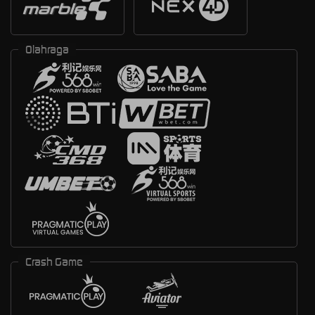
Olahraga
Crash Game