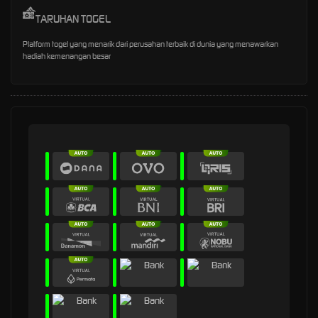
TARUHAN TOGEL
Platform togel yang menarik dari perusahan terbaik di dunia yang menawarkan
hadiah kemenangan besar