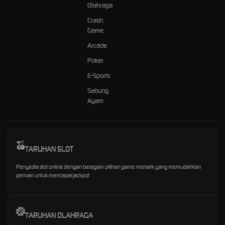
Olahraga
Crash
Game
Arcade
Poker
E-Sports
Sabung
Ayam
TARUHAN SLOT
Penyedia slot online dengan beragam pilihan game menarik yang memudahkan
pemain untuk mencapai jackpot
TARUHAN OLAHRAGA