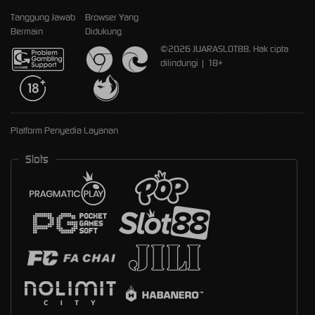
Tanggung Jawab
Browser Yang
Bermain
Didukung
©2026 JUARASLOT88. Hak cipta
dilindungi | 18+
Platform Penyedia Layanan
Slots