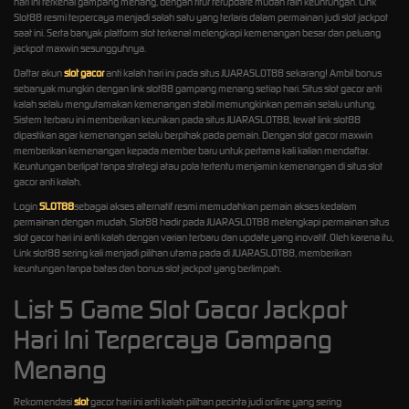
hari ini terkenal gampang menang, dengan fitur terupdate mudah raih keuntungan. Link
Slot88 resmi terpercaya menjadi salah satu yang terlaris dalam permainan judi slot jackpot
saat ini. Serta banyak platform slot terkenal melengkapi kemenangan besar dan peluang
jackpot maxwin sesungguhnya.
Daftar akun
slot gacor
anti kalah hari ini pada situs JUARASLOT88 sekarang! Ambil bonus
sebanyak mungkin dengan link slot88 gampang menang setiap hari. Situs slot gacor anti
kalah selalu mengutamakan kemenangan stabil memungkinkan pemain selalu untung.
Sistem terbaru ini memberikan keunikan pada situs JUARASLOT88, lewat link slot88
dipastikan agar kemenangan selalu berpihak pada pemain. Dengan slot gacor maxwin
memberikan kemenangan kepada member baru untuk pertama kali kalian mendaftar.
Keuntungan berlipat tanpa strategi atau pola tertentu menjamin kemenangan di situs slot
gacor anti kalah.
Login
SLOT88
sebagai akses alternatif resmi memudahkan pemain akses kedalam
permainan dengan mudah. Slot88 hadir pada JUARASLOT88 melengkapi permainan situs
slot gacor hari ini anti kalah dengan varian terbaru dan update yang inovatif. Oleh karena itu,
Link slot88 sering kali menjadi pilihan utama pada di JUARASLOT88, memberikan
keuntungan tanpa batas dan bonus slot jackpot yang berlimpah.
List 5 Game Slot Gacor Jackpot
Hari Ini Terpercaya Gampang
Menang
Rekomendasi
slot
gacor hari ini anti kalah pilihan pecinta judi online yang sering