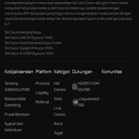
mendapatkan jackpot maxwin luar biasa setiap hari. List 5 Game slot gacor hari ini bakal
mengubah hidup kalian ketika sudah terjun ke dalamnya. Update berkala dengan
menentukan RTP slot jackpot yang tinggi mampu mengembalikan modal pemain dengan
cepat dan keuntungan besar setiap hari. Berikut apa saja 5 game di situs slot gacor jackpot
itu?
Slot Gacor Mahjong Ways
Slot Gacor Gate Of Olympus 1000
Slot Gacor Sweet Bonanza Super Scatter
Slot Gacor Starlight Princess 1000
Slot Gacor SLOT88 Olympus 1000
Kebijaksanaan
Platform
Kategori
Dukungan
Komunitas
Tentang
Promosi
Hot
+62857294
JUARASLOT88
Games
56298
Loyalty
Responsible
Slots
cssjuaraslot
Referral
Gambling
88
Live
Pusat Bantuan
Casino
Syarat dan
Race
Ketentuan
Togel