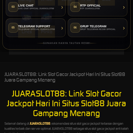
›
›
LIVE CHAT
RTP OFFICIAL
03
04
LIVE CHAT OFFICIAL JUARASLOT88
RTP JUARASLOT88
›
›
TELEGRAM SUPPORT
GRUP TELEGRAM
05
06
TELEGRAM OFFICIAL JUARASLOT88
GRUP TELEGRAM RESMI OFFICIAL
Lines
Plinko
GUNAKAN HANYA TAUTAN RESMI
JUARASLOT88: Link Slot Gacor Jackpot Hari Ini Situs Slot88
Juara Gampang Menang
JUARASLOT88: Link Slot Gacor
Jackpot Hari Ini Situs Slot88 Juara
Gampang Menang
Selamat datang di
JUARASLOT88
, rekomendasi situs slot gacor jackpot terbesar dengan
kualitas terbaik dan server optimal. JUARASLOT88 sebagai situs slot gacor jackpot anti kalah