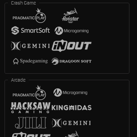
Crash Game
Arcade