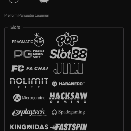
Platform Penyedia Layanan
Slots