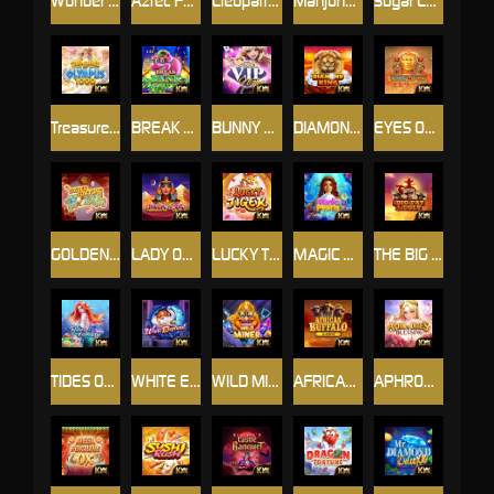
Wonder Ace
Aztec Fortune
Cleopatra's Fortune Ways
Mahjong Dragon Ways
Sugar Candy Bonanza
Treasures of Olympus 1000
BREAK THE BANK
BUNNY VIP NIGHT
DIAMOND KING
EYES OF RA
GOLDEN FORTUNE HORSE
LADY OF RA
LUCKY TIGER
MAGIC PEARLS
THE BIG THE FAT THE UGLY
TIDES OF FORTUNE
WHITE ELEPHANT
WILD MINER
AFRICAN BUFFALO 5000
APHRODITE’S BLESSING