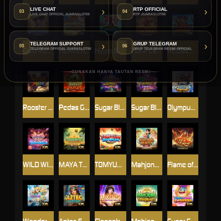
›
›
LIVE CHAT
RTP OFFICIAL
03
04
LIVE CHAT OFFICIAL JUARASLOT88
RTP JUARASLOT88
›
›
TELEGRAM SUPPORT
GRUP TELEGRAM
05
06
Gold Rush Bonanza
HEAVENLY FEAST WITH WUKONG
Hippo Splash
Hunk Cai Shen
REDBEARD TREASURE
TELEGRAM OFFICIAL JUARASLOT88
GRUP TELEGRAM RESMI OFFICIAL
GUNAKAN HANYA TAUTAN RESMI
Rooster Blitz
Pedas Gila
Sugar Blast
Sugar Blast Frenzy
Olympus Fortune
WILD WITCH SUGAR BONANZA
MAYA TEMPLE OF FORTUNE
TOMYUM BONANZA
Mahjong Beauty
Flame of Fortune