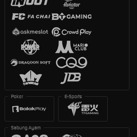
Poker
E-Sports
Sabung Ayam