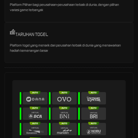
Platform Pilihan bagi perusahaan-perusahaan terbaik di dunia, dengan pilihan
variasi game terbanyak
TARUHAN TOGEL
Platform togel yang menarik dari perusahan terbaik di dunia yang menawarkan
hadiah kemenangan besar