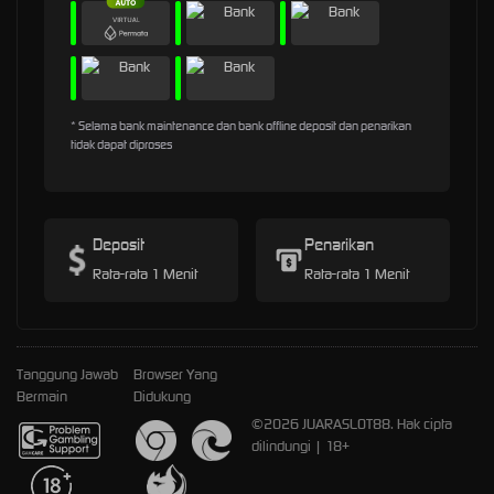
* Selama bank maintenance dan bank offline deposit dan penarikan
tidak dapat diproses
Deposit
Penarikan
Rata-rata 1 Menit
Rata-rata 1 Menit
Tanggung Jawab
Browser Yang
Bermain
Didukung
©2026 JUARASLOT88. Hak cipta
dilindungi | 18+