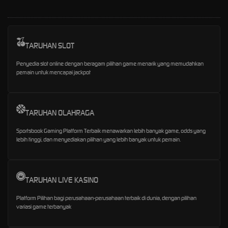
TARUHAN SLOT
Penyedia slot online dengan beragam pilihan game menarik yang memudahkan
pemain untuk mencapai jackpot
TARUHAN OLAHRAGA
Sportsbook Gaming Platform Terbaik menawarkan lebih banyak game, odds yang
lebih tinggi, dan menyediakan pilihan yang lebih banyak untuk pemain.
TARUHAN LIVE KASINO
Platform Pilihan bagi perusahaan-perusahaan terbaik di dunia, dengan pilihan
variasi game terbanyak