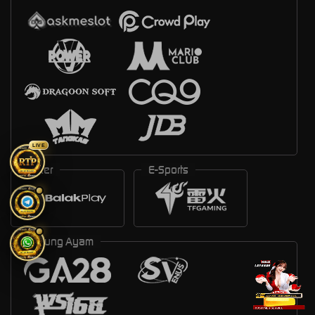
LIVE
Poker
E-Sports
Sabung Ayam