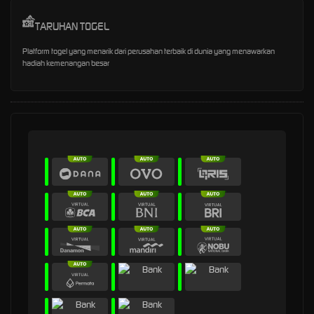
TARUHAN TOGEL
Platform togel yang menarik dari perusahan terbaik di dunia yang menawarkan
hadiah kemenangan besar